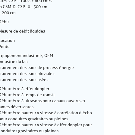
M, CSP : -100 à + 600 cm/s
n CSM-D, CSP : 0 - 500 cm
 - 200 cm
Débit
Mesure de débit liquides
Location
Vente
Equipement industriels, OEM
Industrie du lait
Traitement des eaux de process-énergie
Traitement des eaux pluviales
Traitement des eaux usées
Débitmètre à effet doppler
Débitmètre à temps de transit
Débitmètre à ultrasons pour canaux ouverts et
lames déversantes
Débitmètre hauteur x vitesse à corrélation d’écho
pour conduites gravitaires ou pleines
Débitmètre hauteur x vitesse à effet doppler pour
conduites gravitaires ou pleines