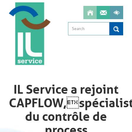
Aller
au
contenu
principal
Search
Search
IL Service a rejoint
CAPFLOW,spécialis
du contrôle de
process