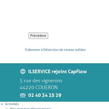
Précédent
S'abonner à Détection de niveau solides
ILSERVICE rejoint CapFlow
5 rue des vignerons
44220 COUERON
02 40 34 25 29
Activités
Nos gammes d'instruments