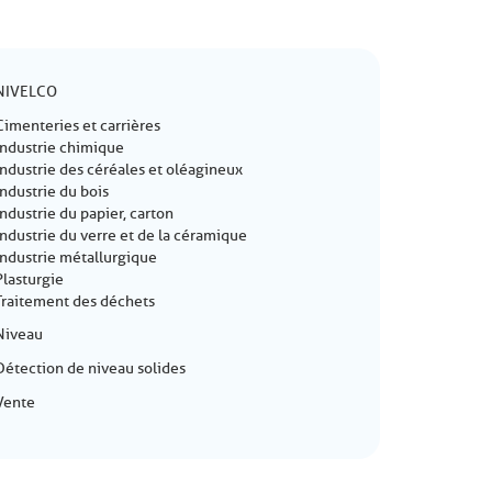
NIVELCO
Cimenteries et carrières
Industrie chimique
Industrie des céréales et oléagineux
Industrie du bois
Industrie du papier, carton
Industrie du verre et de la céramique
Industrie métallurgique
Plasturgie
Traitement des déchets
Niveau
Détection de niveau solides
Vente