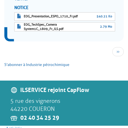
NOTICE
EOG_Presentation_ESPO_1710_Fr.pdf
540.21 Ko
EOG_TechSpec_Camera
2.79 Mo
System1C_1809_Fr_ILS.pdf
Pagination
Page
››
suivan
S'abonner à Industrie pétrochimique
ILSERVICE rejoint CapFlow
5 rue des vignerons
44220 COUERON
02 40 34 25 29