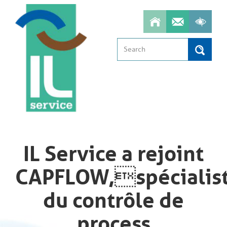
Aller
au
contenu
principal
Search
Search
IL Service a rejoint
CAPFLOW,spécialis
du contrôle de
process