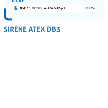
NOTICE
NIVELCO_PiloTREK_W–200_fr-ILS.pdf
1.71 Mo
SIRENE ATEX DB3