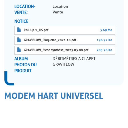
LOCATION-
Location
Vente
VENTE
NOTICE
Roll-Up-1_ILS.pdf
3.69 Mo
GRAVIFLOW_Plaquette_2021.10.pdf
196.92 Ko
GRAVIFLOW_Fiche synthese_2023.03.08.pdf
205.76 Ko
ALBUM
DÉBITMÈTRES A CLAPET
GRAVIFLOW
PHOTOS DU
PRODUIT
MODEM HART UNIVERSEL