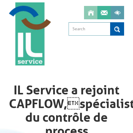
Aller
au
contenu
principal
Search
Search
IL Service a rejoint
CAPFLOW,spécialis
du contrôle de
process