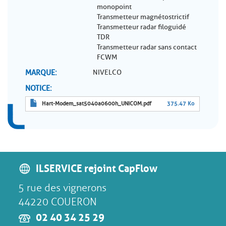
monopoint
Transmetteur magnétostrictif
Transmetteur radar filoguidé
TDR
Transmetteur radar sans contact
FCWM
MARQUE
NIVELCO
NOTICE
Hart-Modem_sat5040a0600h_UNICOM.pdf
375.47 Ko
ILSERVICE rejoint CapFlow
5 rue des vignerons
44220 COUERON
02 40 34 25 29