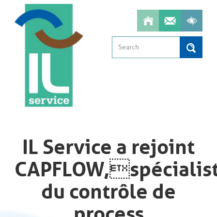
Aller
au
contenu
principal
Search
Search
IL Service a rejoint
CAPFLOW,spécialis
du contrôle de
process